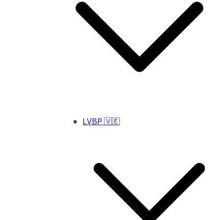
LVBP 🇻🇪