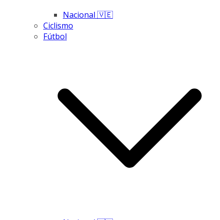
Nacional 🇻🇪
Ciclismo
Fútbol