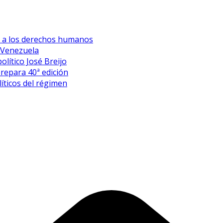
es a los derechos humanos
 Venezuela
olítico José Breijo
prepara 40ª edición
íticos del régimen