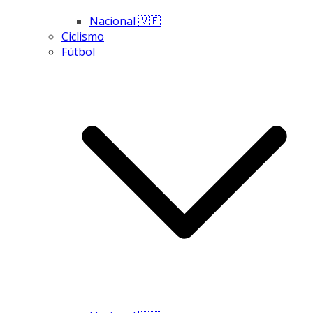
Nacional 🇻🇪
Ciclismo
Fútbol