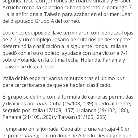
segunda fase. Con jonrones de Yoán Moncada y Erisbel
Arruebarrena, la selección cubana derrotó el domingo 7-
1 a la anfitriona a Taiwán para acabar en el primer lugar
del disputado Grupo A del torneo.
Los cinco equipos de llave terminaron con idénticas fojas
de 2-2, y un complejo rosario de criterios de desempate
determinó la clasificación a la siguiente ronda. Italia se
quedó con el otro boleto, ayudada con una victoria 7-1
sobre Holanda en la última fecha. Holanda, Panamá y
Taiwán se despidieron.
Italia debió esperar varios minutos tras el último
out
para cerceriorarse de que se habían clasificado.
El grupo se definió con la fórmula de carreras permitidas
y divididas por
outs.
Cuba (15/108, .139) quedó al frente,
seguida por Italia (17/108, .157), Holanda (19/102, .186),
Panamá (21/105, .200) y Taiwan (31/105, .295).
Temprano en la jornada, Cuba abrió una ventaja 4-0 en
el primer
inning
con un doble de Alfredo Despaigne que