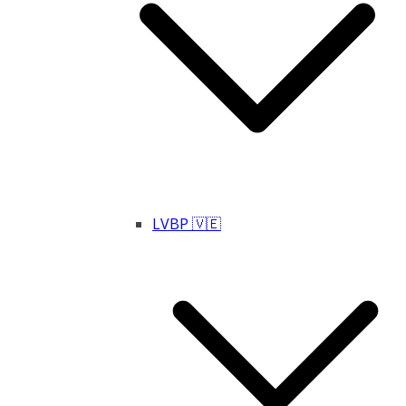
LVBP 🇻🇪