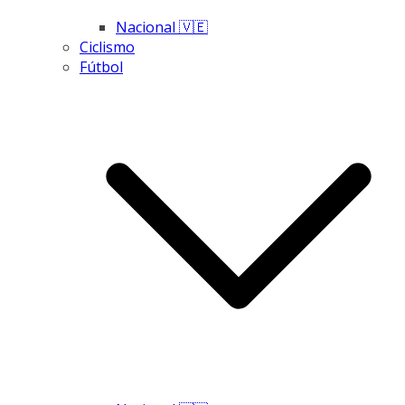
Nacional 🇻🇪
Ciclismo
Fútbol