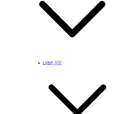
LVBP 🇻🇪