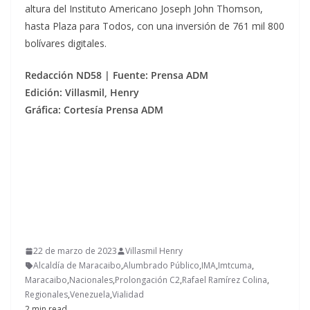
altura del Instituto Americano Joseph John Thomson,
hasta Plaza para Todos, con una inversión de 761 mil 800
bolívares digitales.
Redacción ND58 | Fuente: Prensa ADM
Edición: Villasmil, Henry
Gráfica: Cortesía Prensa ADM
22 de marzo de 2023
Villasmil Henry
Alcaldía de Maracaibo
,
Alumbrado Público
,
IMA
,
Imtcuma
,
Maracaibo
,
Nacionales
,
Prolongación C2
,
Rafael Ramírez Colina
,
Regionales
,
Venezuela
,
Vialidad
2 min read