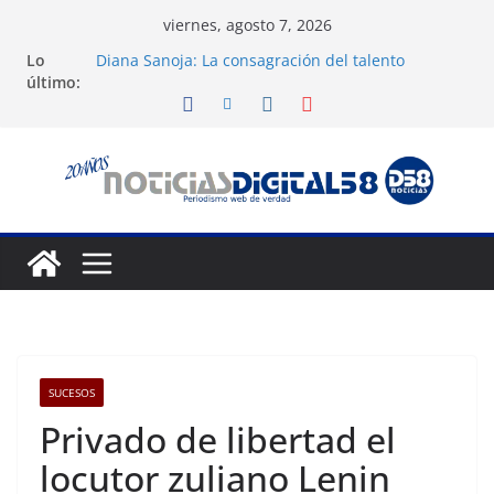
Saltar
viernes, agosto 7, 2026
al
Lo
Diana Sanoja: La consagración del talento
contenido
último:
venezolano en el exterior
Venezuela: 40 extranjeros continúan como presos
políticos del régimen
Apagones en Aragua desatan protestas nocturnas
en varios municipios
Nueva tienda de dermocosmética Vida Gloss abre
en Maracaibo
Liga FutVe: Rayo Zuliano busca redimirse en su
feudo
SUCESOS
Privado de libertad el
locutor zuliano Lenin