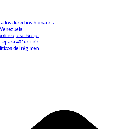
es a los derechos humanos
 Venezuela
olítico José Breijo
prepara 40ª edición
íticos del régimen