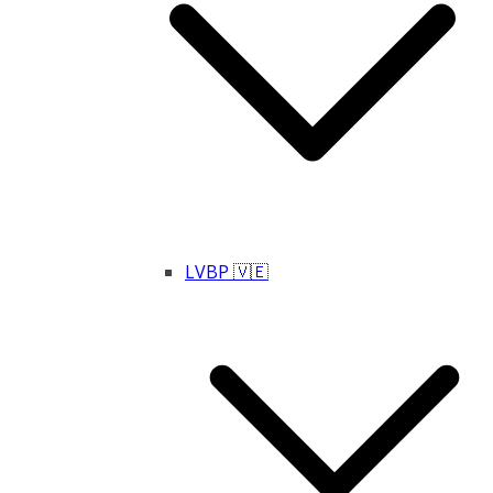
LVBP 🇻🇪