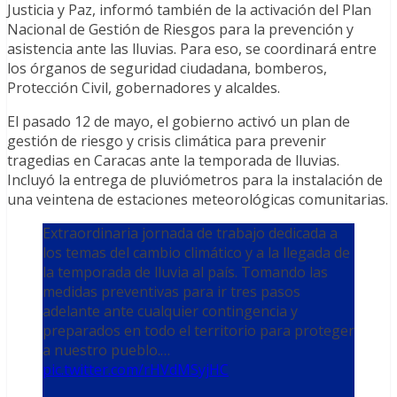
Justicia y Paz, informó también de la activación del Plan
Nacional de Gestión de Riesgos para la prevención y
asistencia ante las lluvias. Para eso, se coordinará entre
los órganos de seguridad ciudadana, bomberos,
Protección Civil, gobernadores y alcaldes.
El pasado 12 de mayo, el gobierno activó un plan de
gestión de riesgo y crisis climática para prevenir
tragedias en Caracas ante la temporada de lluvias.
Incluyó la entrega de pluviómetros para la instalación de
una veintena de estaciones meteorológicas comunitarias.
Extraordinaria jornada de trabajo dedicada a
los temas del cambio climático y a la llegada de
la temporada de lluvia al país. Tomando las
medidas preventivas para ir tres pasos
adelante ante cualquier contingencia y
preparados en todo el territorio para proteger
a nuestro pueblo.…
pic.twitter.com/rHVdMSyjHC