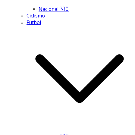
Nacional 🇻🇪
Ciclismo
Fútbol