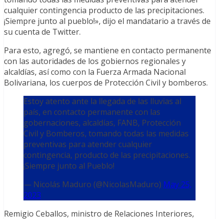
cualquier contingencia producto de las precipitaciones.
¡Siempre junto al pueblo!», dijo el mandatario a través de
su cuenta de Twitter.
Para esto, agregó, se mantiene en contacto permanente
con las autoridades de los gobiernos regionales y
alcaldías, así como con la Fuerza Armada Nacional
Bolivariana, los cuerpos de Protección Civil y bomberos.
Estoy atento ante la llegada de las lluvias al
país, en contacto permanente con las
gobernaciones, alcaldías, FANB, Protección
Civil y Bomberos, tomando todas las medidas
preventivas para atender cualquier
contingencia, producto de las precipitaciones.
¡Siempre junto al Pueblo!
— Nicolás Maduro (@NicolasMaduro)
May 25,
2023
Remigio Ceballos, ministro de Relaciones Interiores,