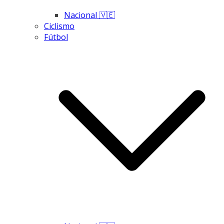
Nacional 🇻🇪
Ciclismo
Fútbol