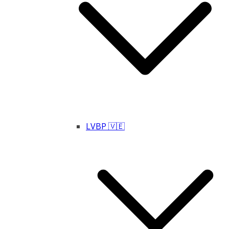
LVBP 🇻🇪