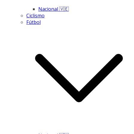
Nacional 🇻🇪
Ciclismo
Fútbol