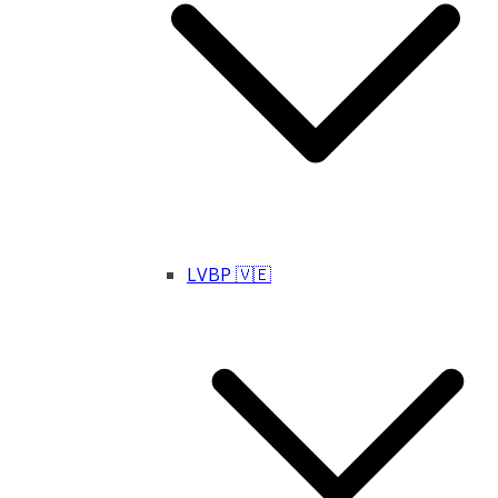
LVBP 🇻🇪