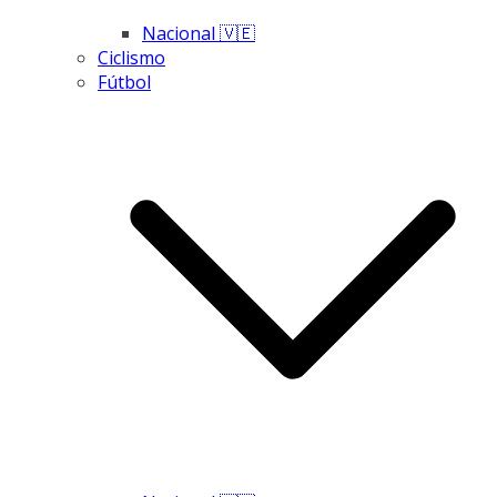
Nacional 🇻🇪
Ciclismo
Fútbol