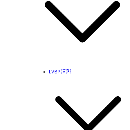
LVBP 🇻🇪