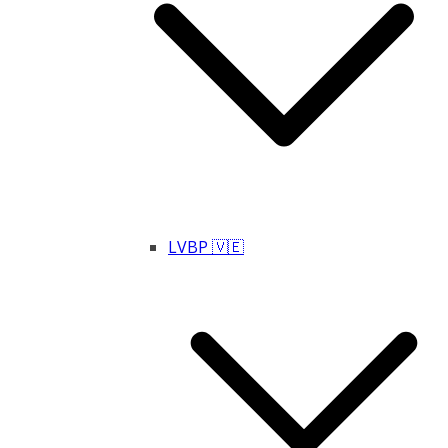
LVBP 🇻🇪