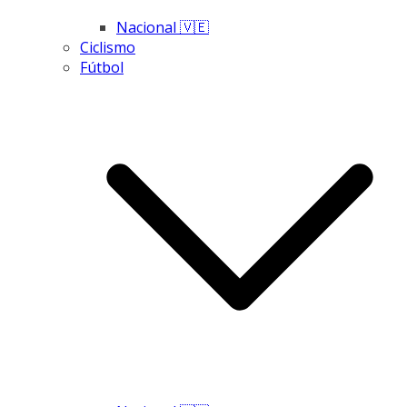
Nacional 🇻🇪
Ciclismo
Fútbol