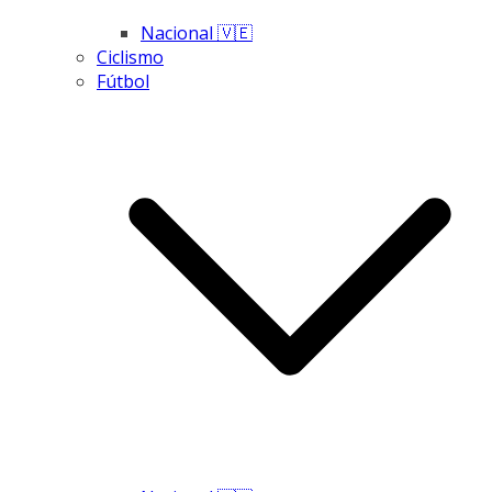
Nacional 🇻🇪
Ciclismo
Fútbol