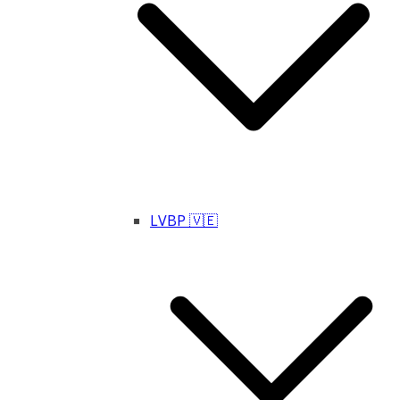
LVBP 🇻🇪