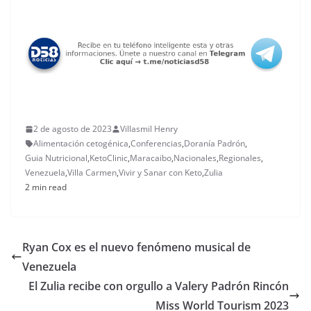
2 de agosto de 2023
Villasmil Henry
Alimentación cetogénica
,
Conferencias
,
Doranía Padrón
,
Guia Nutricional
,
KetoClinic
,
Maracaibo
,
Nacionales
,
Regionales
,
Venezuela
,
Villa Carmen
,
Vivir y Sanar con Keto
,
Zulia
2 min read
Ryan Cox es el nuevo fenómeno musical de
Venezuela
El Zulia recibe con orgullo a Valery Padrón Rincón
Miss World Tourism 2023