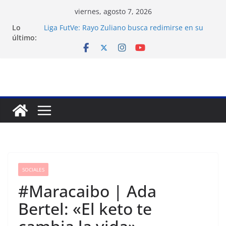
Saltar
viernes, agosto 7, 2026
al
Lo
Liga FutVe: Rayo Zuliano busca redimirse en su
contenido
último:
feudo
Festival de Cine Francés culmina muestra
histórica y prepara 40ª edición
Venezuela: 40 extranjeros continúan como presos
políticos del régimen
Apagones en Aragua desatan protestas nocturnas
en varios municipios
Nueva tienda de dermocosmética Vida Gloss abre
en Maracaibo
SOCIALES
#Maracaibo | Ada
Bertel: «El keto te