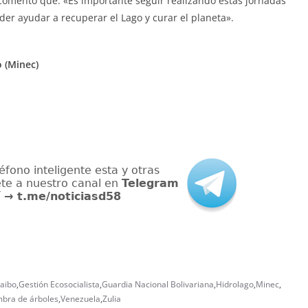
 comentó que: «Es importante seguir realizando estas jornadas
der ayudar a recuperar el Lago y curar el planeta».
 (Minec)
caibo
,
Gestión Ecosocialista
,
Guardia Nacional Bolivariana
,
Hidrolago
,
Minec
,
mbra de árboles
,
Venezuela
,
Zulia