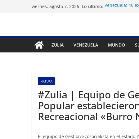
Saltar
Lo último:
Venezuela: 40 ex
viernes, agosto 7, 2026
al
del régimen
Crisis carcelari
contenido
derechos huma
Exigen control 
Venezuela
Vente Venezuela 
ZULIA
VENEZUELA
MUNDO
S
político José Brei
Festival de Cine
prepara 40ª edi
NATURA
#Zulia | Equipo de Ge
Popular establecieron
Recreacional «Burro 
El equipo de Gestión Ecosocialista en el estado 