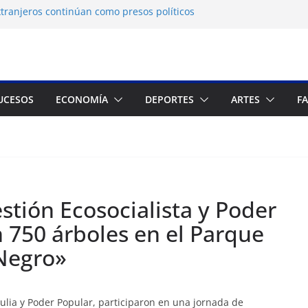
tranjeros continúan como presos políticos
a: OVP denuncia 15 años de violaciones a los
nos
independiente del Fondo Petrolero en
exige justicia por muerte del preso
UCESOS
ECONOMÍA
DEPORTES
ARTES
F
jo
 Francés culmina muestra histórica y
ción
stión Ecosocialista y Poder
 750 árboles en el Parque
Negro»
Zulia y Poder Popular, participaron en una jornada de