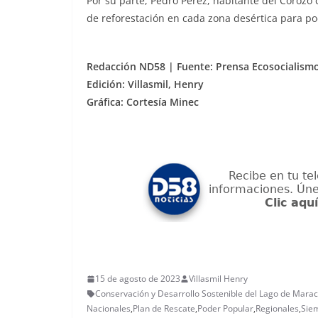
Por su parte, Pedro Pérez, habitante del Corozo
de reforestación en cada zona desértica para po
Redacción ND58 | Fuente: Prensa Ecosocialismo
Edición: Villasmil, Henry
Gráfica: Cortesía Minec
15 de agosto de 2023
Villasmil Henry
Conservación y Desarrollo Sostenible del Lago de Mara
Nacionales
,
Plan de Rescate
,
Poder Popular
,
Regionales
,
Sie