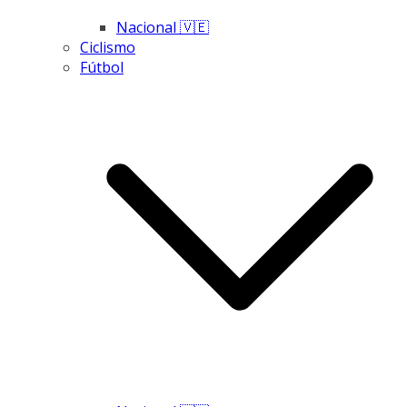
Nacional 🇻🇪
Ciclismo
Fútbol