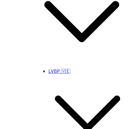
LVBP 🇻🇪