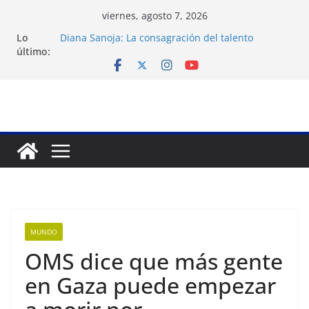
Saltar
viernes, agosto 7, 2026
al
Lo
Diana Sanoja: La consagración del talento
contenido
último:
venezolano en el exterior
Venezuela: 40 extranjeros continúan como presos
políticos del régimen
Apagones en Aragua desatan protestas nocturnas
en varios municipios
Nueva tienda de dermocosmética Vida Gloss abre
en Maracaibo
Liga FutVe: Rayo Zuliano busca redimirse en su
feudo
MUNDO
OMS dice que más gente
en Gaza puede empezar