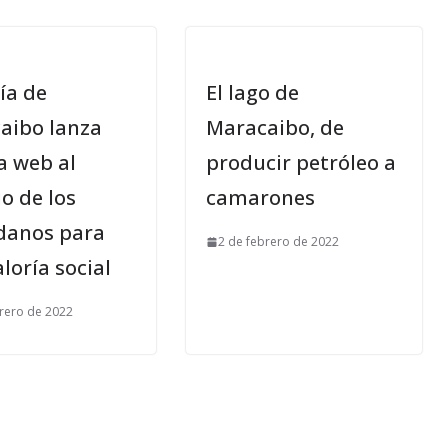
ía de
El lago de
aibo lanza
Maracaibo, de
a web al
producir petróleo a
io de los
camarones
danos para
2 de febrero de 2022
loría social
brero de 2022