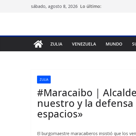
Saltar
Lo último:
sábado, agosto 8, 2026
al
contenido
ZULIA
VENEZUELA
MUNDO
S
ZULIA
#Maracaibo | Alcalde
nuestro y la defensa
espacios»
El burgomaestre maracaiberos insistió que los ven