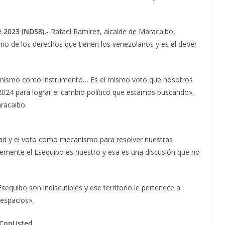
 2023 (ND58).-
Rafael Ramírez, alcalde de Maracaibo,
no de los derechos que tienen los venezolanos y es el deber
canismo como instrumento… Es el mismo voto que nosotros
l 2024 para lograr el cambio político que estamos buscando»,
racaibo.
dad y el voto como mecanismo para resolver nuestras
temente el Esequibo es nuestro y esa es una discusión que no
equibo son indiscutibles y ese territorio le pertenece a
 espacios».
sConUsted