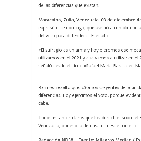
de las diferencias que existan.
Maracaibo, Zulia, Venezuela, 03 de diciembre de
expresó este domingo, que asistió a cumplir con u
del voto para defender el Esequibo.
«El sufragio es un arma y hoy ejercimos ese me
utilizamos en el 2021 y que vamos a utilizar en e
señaló desde el Liceo «Rafael María Baralt» en Ma
Ramírez resaltó que: «Somos creyentes de la uni
diferencias. Hoy ejercimos el voto, porque eviden
cabe.
Todos estamos claros que los derechos sobre el Es
Venezuela, por eso la defensa es desde todos los
Redacción ND58 | Fuente: Milagros Median / E