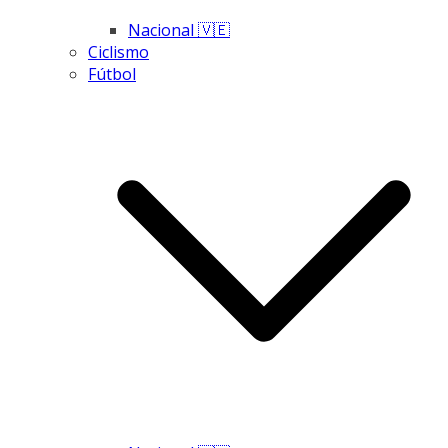
Nacional 🇻🇪
Ciclismo
Fútbol