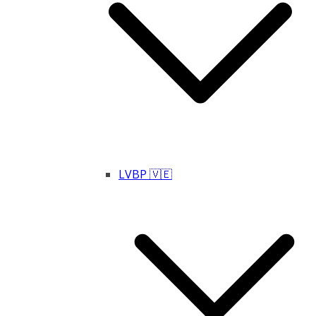
LVBP 🇻🇪