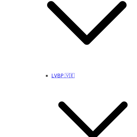
LVBP 🇻🇪