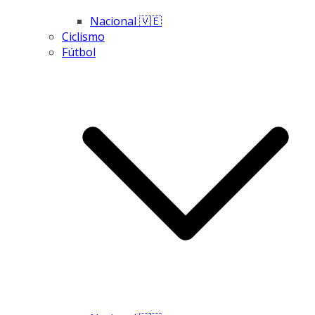
Nacional 🇻🇪
Ciclismo
Fútbol