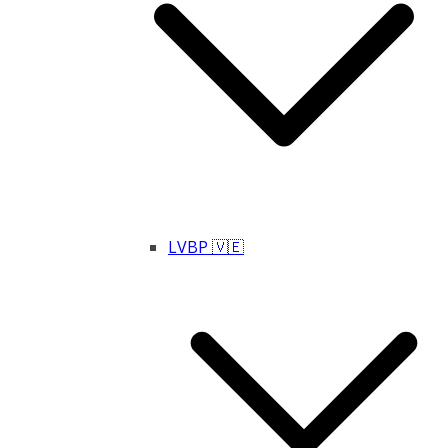
LVBP 🇻🇪