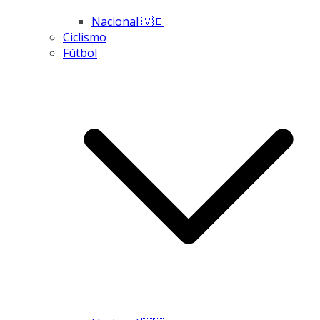
Nacional 🇻🇪
Ciclismo
Fútbol