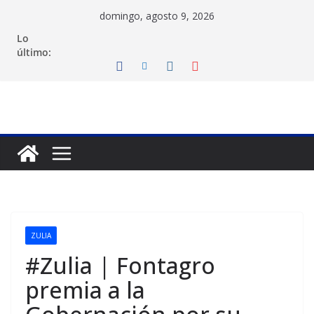
Saltar
domingo, agosto 9, 2026
al
Lo
contenido
último:
ZULIA
#Zulia | Fontagro
premia a la