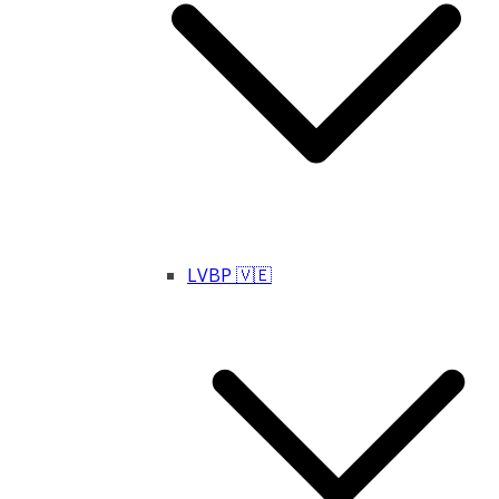
LVBP 🇻🇪