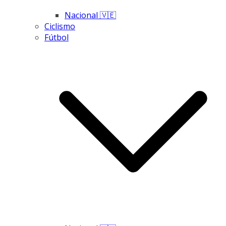
Nacional 🇻🇪
Ciclismo
Fútbol