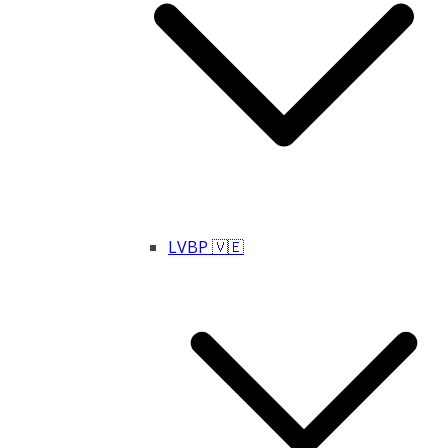
LVBP 🇻🇪