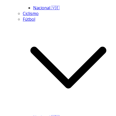
Nacional 🇻🇪
Ciclismo
Fútbol