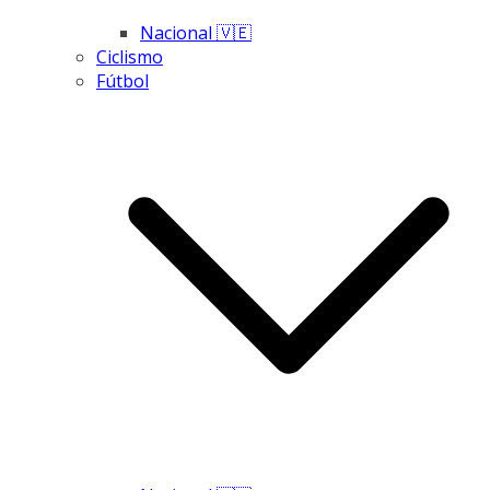
Nacional 🇻🇪
Ciclismo
Fútbol