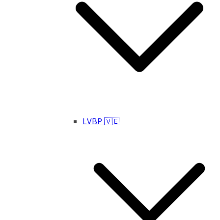
LVBP 🇻🇪