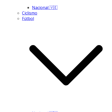
Nacional 🇻🇪
Ciclismo
Fútbol