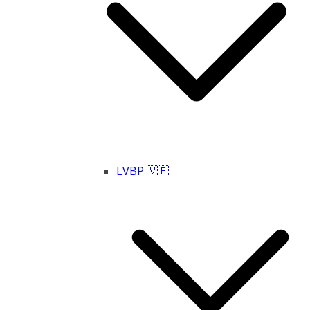
LVBP 🇻🇪