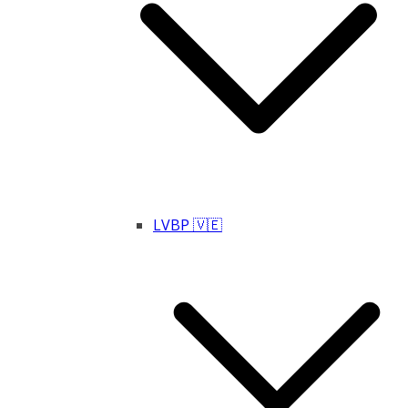
LVBP 🇻🇪