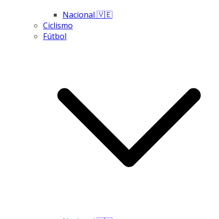
Nacional 🇻🇪
Ciclismo
Fútbol