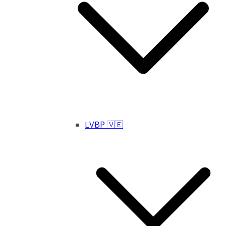
LVBP 🇻🇪