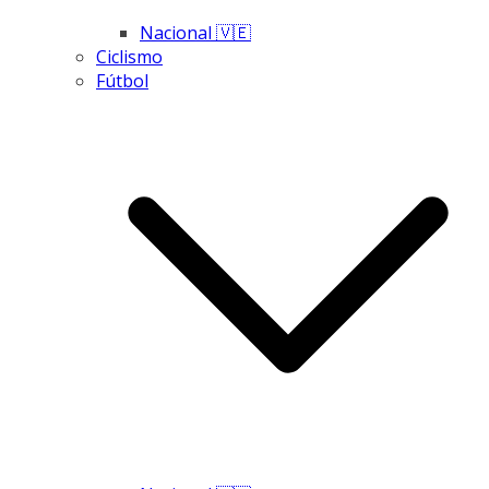
Nacional 🇻🇪
Ciclismo
Fútbol