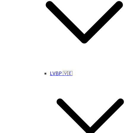
LVBP 🇻🇪