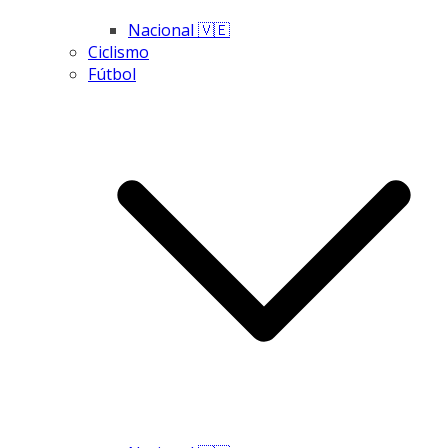
Nacional 🇻🇪
Ciclismo
Fútbol