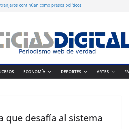
tranjeros continúan como presos políticos
a: OVP denuncia 15 años de violaciones a los
nos
independiente del Fondo Petrolero en
exige justicia por muerte del preso
jo
 Francés culmina muestra histórica y
ción
UCESOS
ECONOMÍA
DEPORTES
ARTES
F
a que desafía al sistema