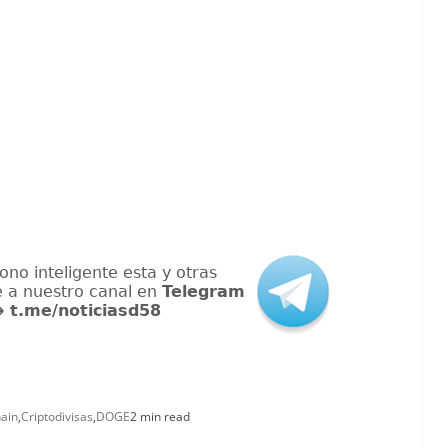
ain
,
Criptodivisas
,
DOGE
2 min read