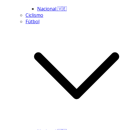
Nacional 🇻🇪
Ciclismo
Fútbol