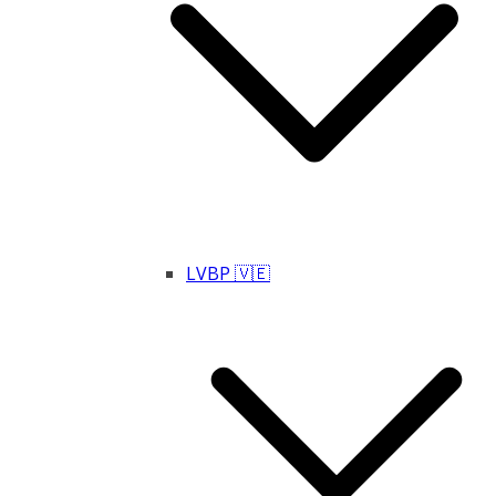
LVBP 🇻🇪