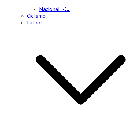
Nacional 🇻🇪
Ciclismo
Fútbol