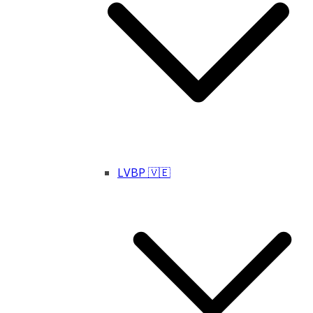
LVBP 🇻🇪