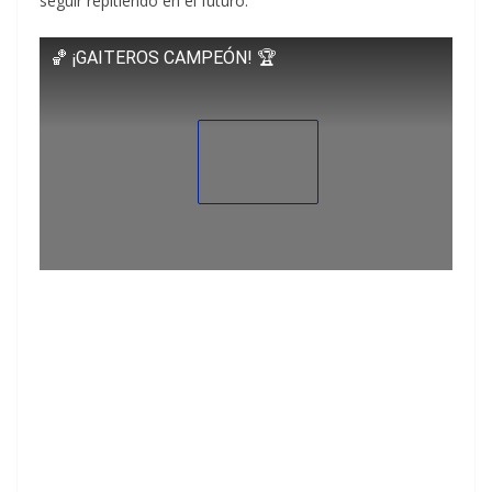
seguir repitiendo en el futuro.
🏀 ¡GAITEROS CAMPEÓN! 🏆