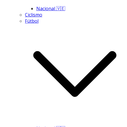
Nacional 🇻🇪
Ciclismo
Fútbol