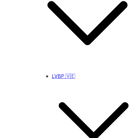
LVBP 🇻🇪