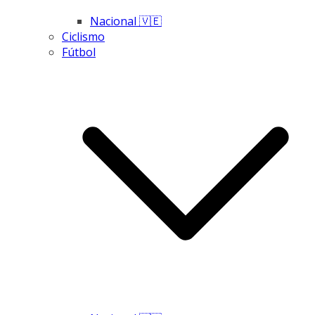
Nacional 🇻🇪
Ciclismo
Fútbol