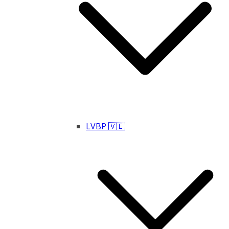
LVBP 🇻🇪