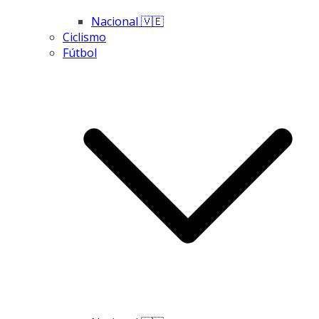
Nacional 🇻🇪
Ciclismo
Fútbol