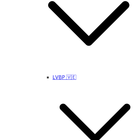
LVBP 🇻🇪