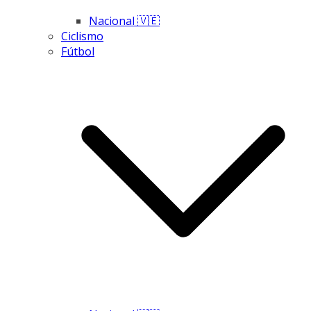
Nacional 🇻🇪
Ciclismo
Fútbol