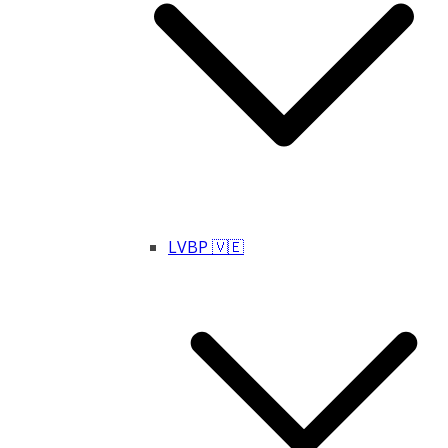
LVBP 🇻🇪