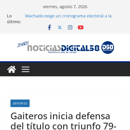
Saltar
viernes, agosto 7, 2026
al
Lo
Machado exige un cronograma electoral a la
contenido
último:
mesa de diálogo
Nueva tienda de dermocosmética Vida Gloss abre
en Maracaibo
Liga FutVe: Rayo Zuliano busca redimirse en su
feudo
Diana Sanoja: La consagración del talento
venezolano en el exterior
Hallan el cuerpo del montañista Nirmal Purja tras
avalancha en Pakistán
DEPORTES
Gaiteros inicia defensa
del título con triunfo 79-