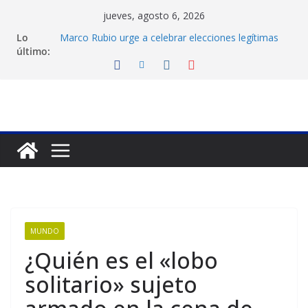
Saltar
jueves, agosto 6, 2026
al
Lo
Marco Rubio urge a celebrar elecciones legítimas
contenido
último:
en Venezuela
Liga FutVe: Rayo Zuliano busca redimirse en su
feudo
Diana Sanoja: La consagración del talento
venezolano en el exterior
Hallan el cuerpo del montañista Nirmal Purja tras
avalancha en Pakistán
Machado exige un cronograma electoral a la mesa
de diálogo
MUNDO
¿Quién es el «lobo
solitario» sujeto