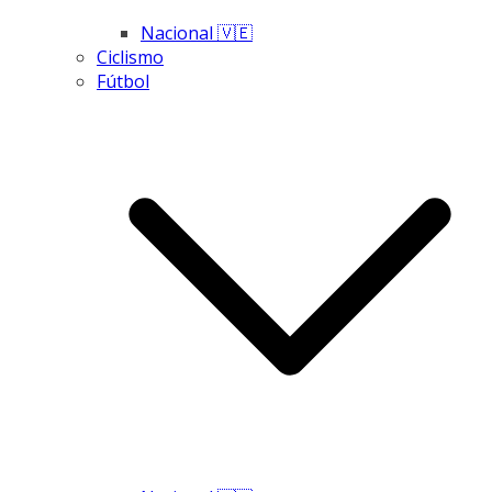
Nacional 🇻🇪
Ciclismo
Fútbol