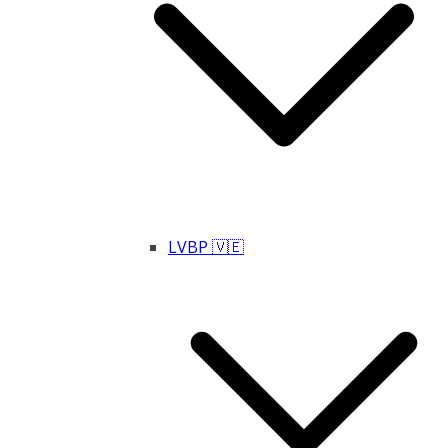
LVBP 🇻🇪