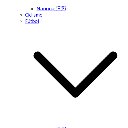
Nacional 🇻🇪
Ciclismo
Fútbol