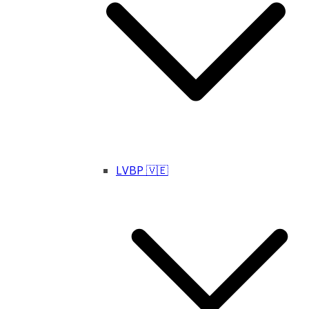
LVBP 🇻🇪