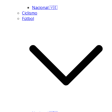
Nacional 🇻🇪
Ciclismo
Fútbol