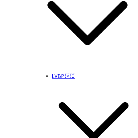
LVBP 🇻🇪