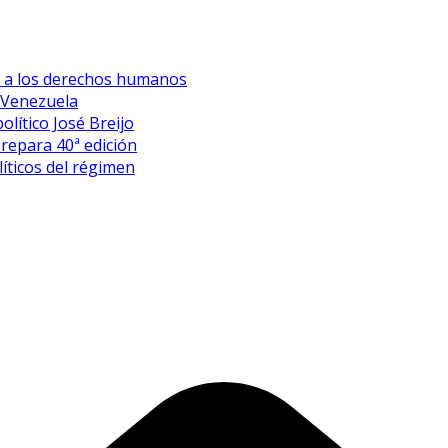
es a los derechos humanos
 Venezuela
olítico José Breijo
prepara 40ª edición
íticos del régimen