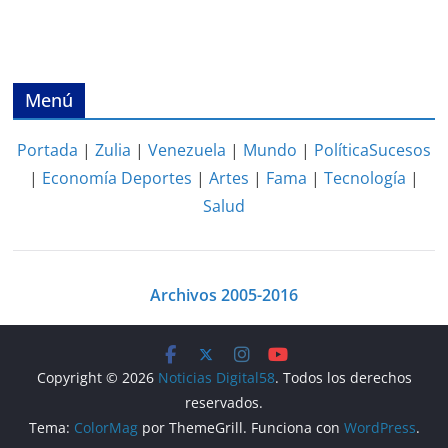
Menú
Portada
|
Zulia
|
Venezuela
|
Mundo
|
Política
Sucesos
|
Economía
Deportes
|
Artes
|
Fama
|
Tecnología
|
Salud
Archivos 2005-2016
Copyright © 2026
Noticias Digital58
. Todos los derechos
reservados.
Tema:
ColorMag
por ThemeGrill. Funciona con
WordPress
.