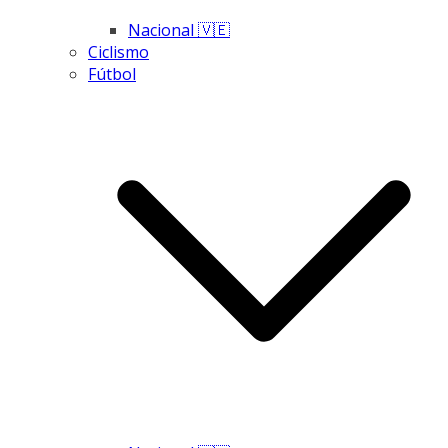
Nacional 🇻🇪
Ciclismo
Fútbol