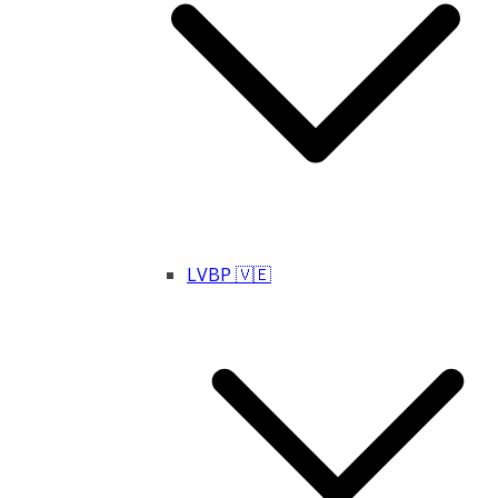
LVBP 🇻🇪