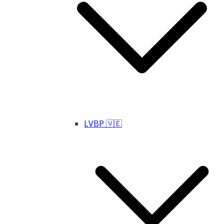
LVBP 🇻🇪