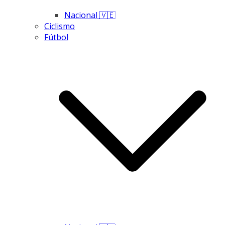
Nacional 🇻🇪
Ciclismo
Fútbol