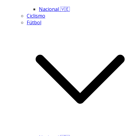
Nacional 🇻🇪
Ciclismo
Fútbol