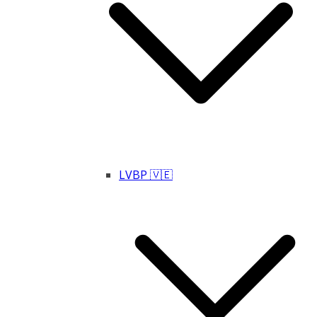
LVBP 🇻🇪