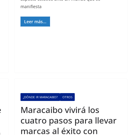
manifiesta
Leer más...
¿DÓNDE IR MARACAIBO?
OTROS
e
Maracaibo vivirá los
cuatro pasos para llevar
marcas al éxito con
n