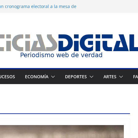
n cronograma electoral a la mesa de
 dermocosmética Vida Gloss abre en
 Zuliano busca redimirse en su feudo
 consagración del talento venezolano en el
 del montañista Nirmal Purja tras
kistán
UCESOS
ECONOMÍA
DEPORTES
ARTES
F