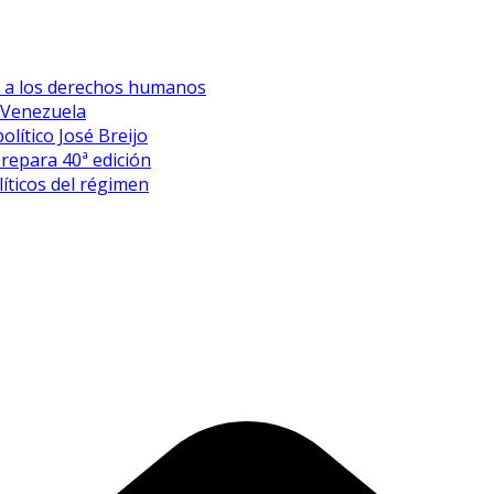
es a los derechos humanos
 Venezuela
olítico José Breijo
prepara 40ª edición
íticos del régimen