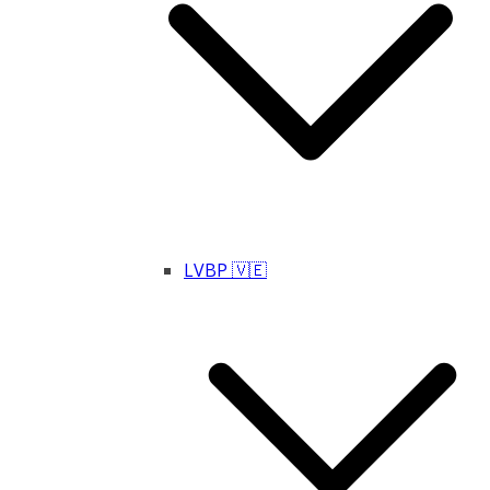
LVBP 🇻🇪